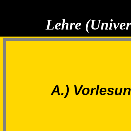
Lehre (Univer
A.) Vorlesu