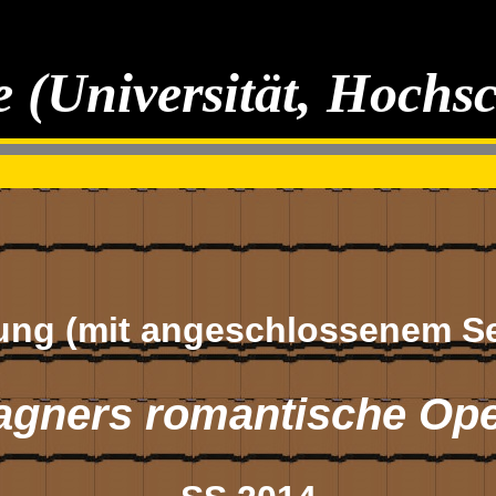
 (Universität, Hochs
ung (mit angeschlossenem S
gners romantische Op