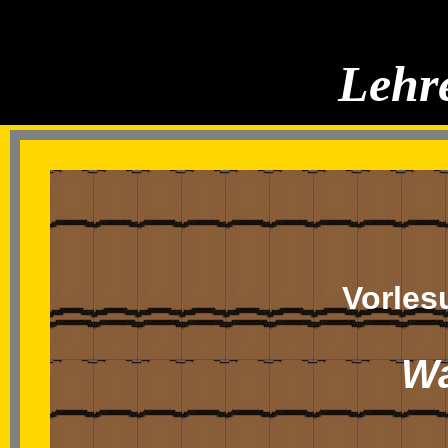
Lehre
Vorles
Wa