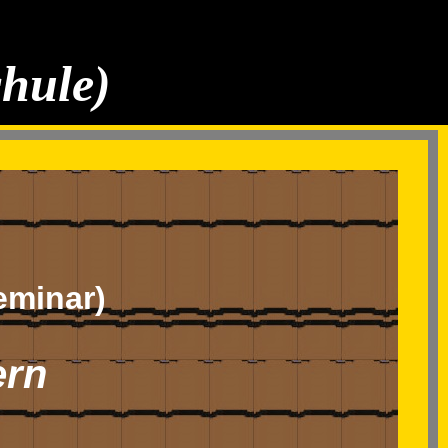
chule)
eminar)
ern