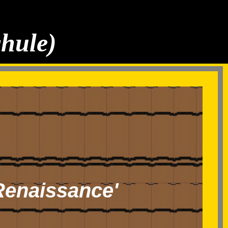
chule)
 Renaissance'