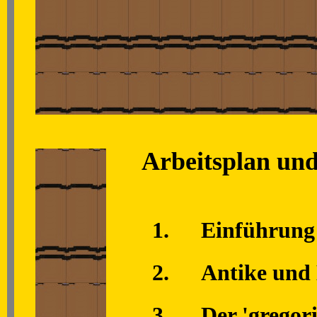
Arbeitsplan und
1.
Einführung
2.
Antike und 
3.
Der 'gregor