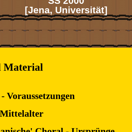
SS 2000
[Jena, Universität]
 Material
 - Voraussetzungen
Mittelalter
ianische' Choral - Ursprünge