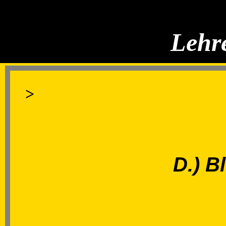
Lehre
>
D.) B