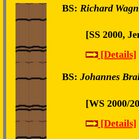
BS:
Richard Wagne
[SS 2000, Je
[Details]
BS:
Johannes Bra
[WS 2000/20
[Details]