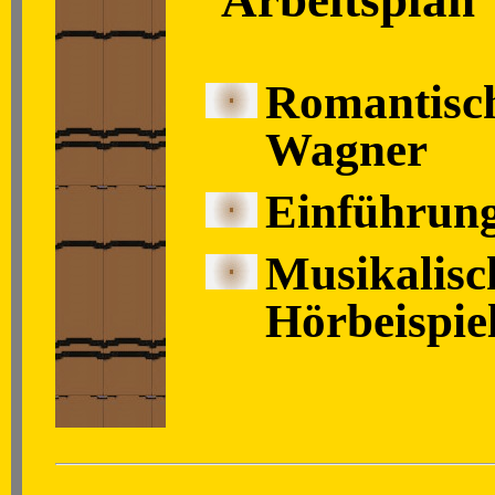
Romantisch
Wagner
Einführung
Musikalisc
Hörbeispie