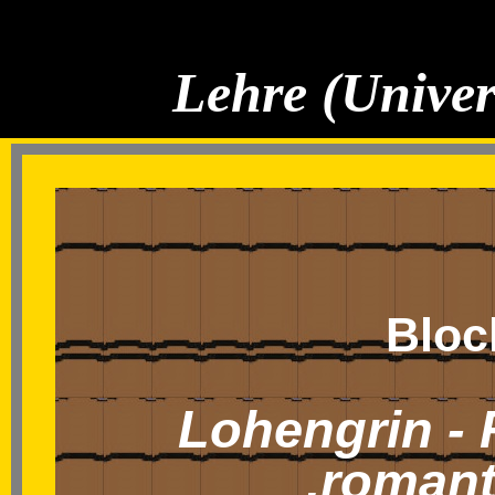
Lehre (Univer
Bloc
Lohengrin
- 
‚romant