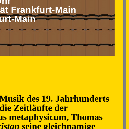
Uhr
tät Frankfurt-Main
urt-Main
 Musik des 19. Jahrhunderts
die Zeitläufte der
pus metaphysicum, Thomas
ristan
seine gleichnamige