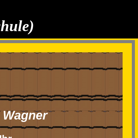
chule)
d Wagner