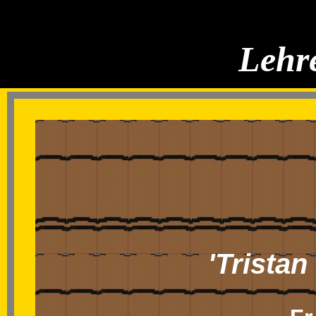
Lehre
'Trista