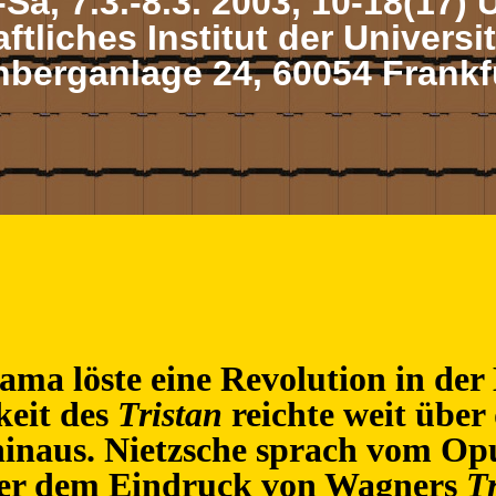
-Sa, 7.3.-8.3. 2003, 10-18(17) 
liches Institut der Universi
berganlage 24, 60054 Frankf
a löste eine Revolution in der
keit des
Tristan
reichte weit über 
hinaus. Nietzsche sprach vom O
ter dem Eindruck von Wagners
T