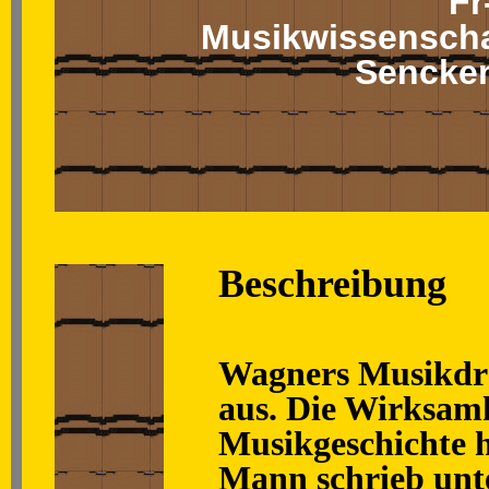
Fr
Musikwissenschaft
Sencken
Beschreibung
Wagners Musikdram
aus. Die Wirksam
Musikgeschichte 
Mann schrieb un