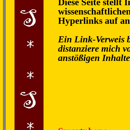
Diese Seite stellt
wissenschaftliche
Hyperlinks auf an
Ein Link-Verweis b
distanziere mich v
anstößigen Inhalten