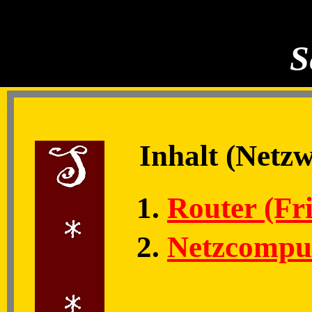
S
Inhalt (Netz
Router (Fr
Netzcompu