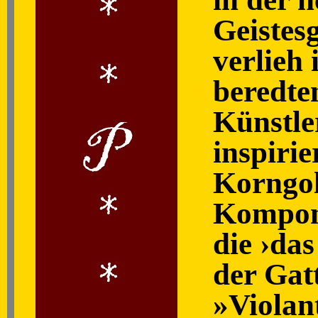
Geistesg
verlieh 
beredte
Künstler
inspiri
Korngol
Komponi
die ›da
der Gat
»Violan