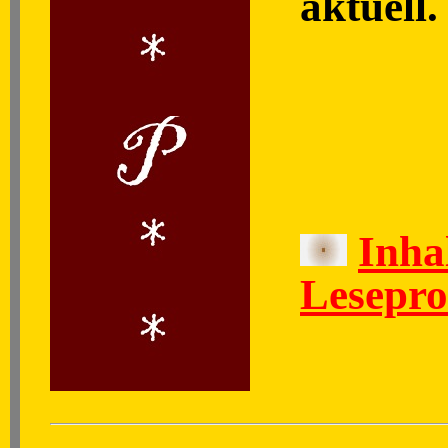
aktuell.
Inha
Lesepr