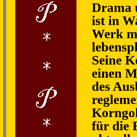
Drama 
ist in W
Werk mi
lebensp
Seine K
einen M
des Aus
regleme
Korngol
für die