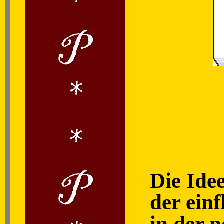
Die Idee
der ein
in der 