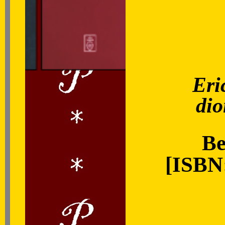
Eri
di
Be
[ISBN: