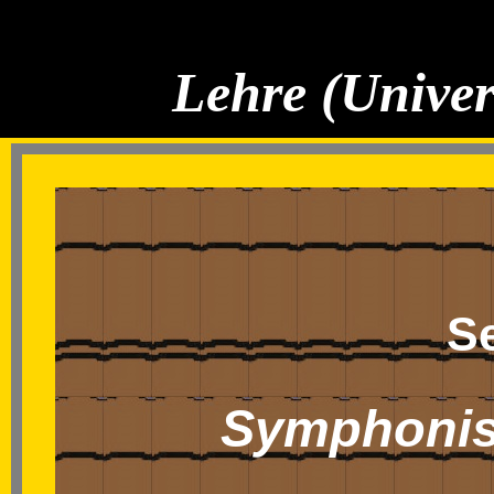
Lehre (Univer
S
Symphonis