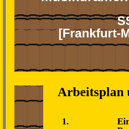
S
[Frankfurt-M
Arbeitsplan 
1.
Ei