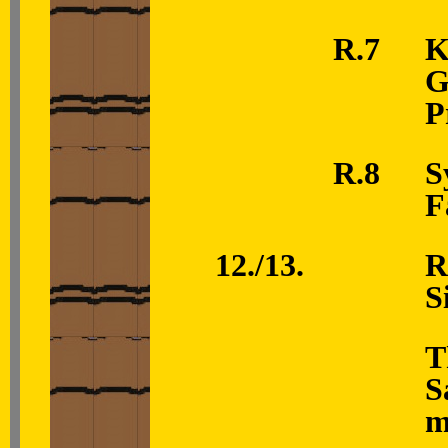
R.7
K
G
P
R.8
S
F
12./13.
R
S
T
S
m