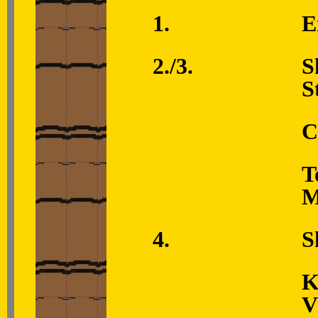
1.
E
2./3.
S
S
C
T
M
4.
S
K
V