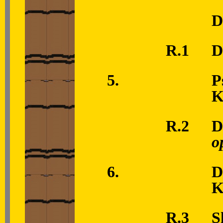
D
R.1
D
5.
P
K
R.2
D
o
6.
D
K
R.3
S