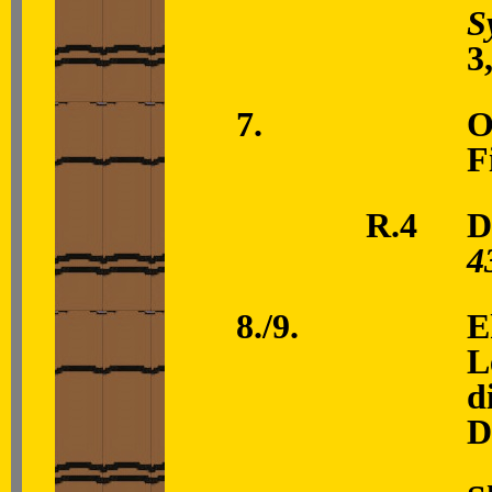
S
3
7.
O
F
R.4
D
4
8./9.
E
L
d
D