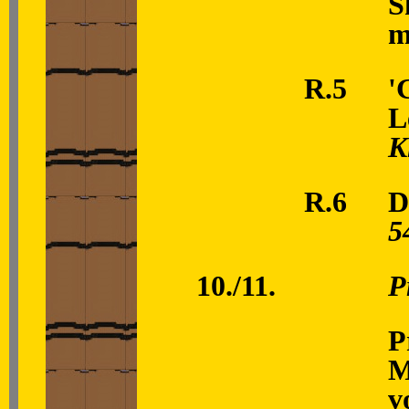
S
m
R.5
'
L
K
R.6
D
5
10./11.
P
P
M
v