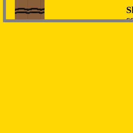
S
s
R.9
D
o
R.10
S
K
14.
D
Z
K
K