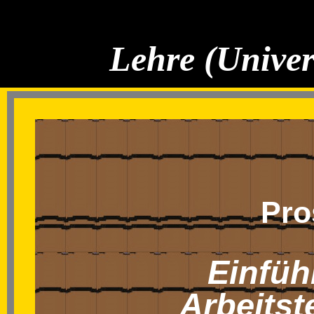
Lehre (Univer
Pro
Einfüh
Arbeitst