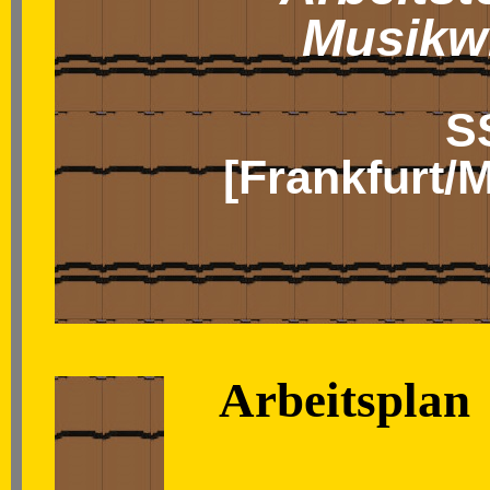
Musikw
S
[Frankfurt/M
Arbeitsplan