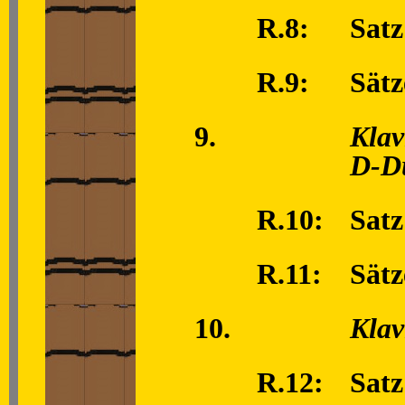
R.8:
Satz
R.9:
Sätz
9.
Klav
D-D
R.10:
Satz
R.11:
Sätz
10.
Klav
R.12:
Satz