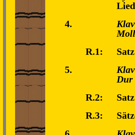
Lie
4.
Klav
Mol
R.1:
Satz
5.
Klav
Dur
R.2:
Satz
R.3:
Sätz
6.
Klav