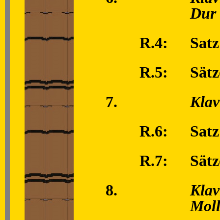
Dur
R.4:
Satz
R.5:
Sätz
7.
Klav
R.6:
Satz
R.7:
Sätz
8.
Klav
Mol