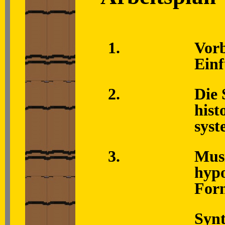
1.
Vorb
Ein
2.
Die 
hist
syst
3.
Musi
hypo
For
Synt