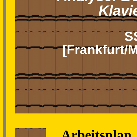
Klavi
S
[Frankfurt/M
Arbeitsplan